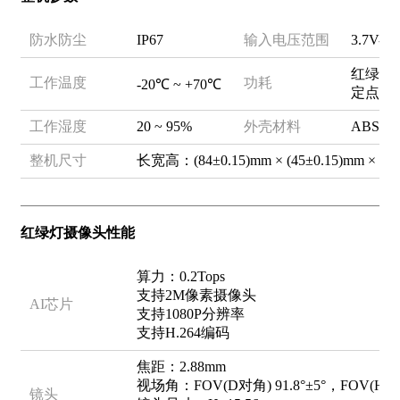
防水防尘
IP67
输入电压范围
3.7V-5
红绿灯摄
工作温度
功耗
-20℃ ~ +70℃
定点定向
工作湿度
20 ~ 95%
外壳材料
ABS+
整机尺寸
长宽高：(84±0.15)mm × (45±0.15)mm × (25
红绿灯摄像头性能
算力：0.2Tops
支持2M像素摄像头
AI芯片
支持1080P分辨率
支持H.264编码
焦距：2.88mm
视场角：FOV(D对角) 91.8°±5°，FOV(H) 84
镜头